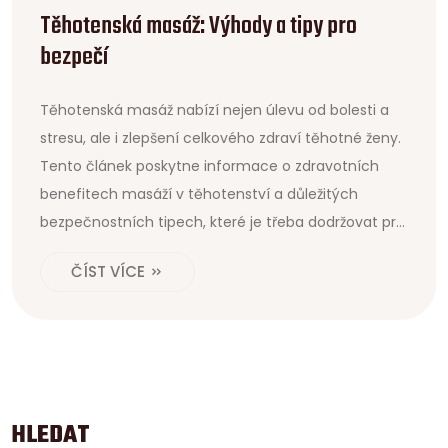
Těhotenská masáž: Výhody a tipy pro
bezpečí
Těhotenská masáž nabízí nejen úlevu od bolesti a
stresu, ale i zlepšení celkového zdraví těhotné ženy.
Tento článek poskytne informace o zdravotních
benefitech masáží v těhotenství a důležitých
bezpečnostních tipech, které je třeba dodržovat pro
zdraví matky a dítěte. Prozkoumáme techniky, typy
ČÍST VÍCE
masáží a tipy pro správnou volbu maséra.
HLEDAT