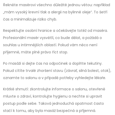
Řekněte masérovi všechno důležité jednou větou: například
„mám vysoký krevní tlak a alergii na bylinné oleje“. To šetří
čas a minimalizuje riziko chyb.
Respektujte osobní hranice a očekávejte totéž od maséra.
Profesionální masér vysvětlí, co bude dělat, a požádá o
souhlas u intimnějších oblastí. Pokud vám něco není
příjemné, máte plné právo říct stop.
Po masáži si dejte čas na odpočinek a doplňte tekutiny.
Pokud cítíte trvalé zhoršení stavu (závrať, silná bolest, otok),
oznamte to salonu a v případě potřeby vyhledejte lékaře.
Krátké shrnutí: zkontrolujte informace o salonu, otevřeně
mluvte o zdraví, kontrolujte hygienu a nechte si upravit
postup podle sebe. Taková jednoduchá opatrnost často
stačí k tomu, aby byla masáž bezpečná a příjemná.