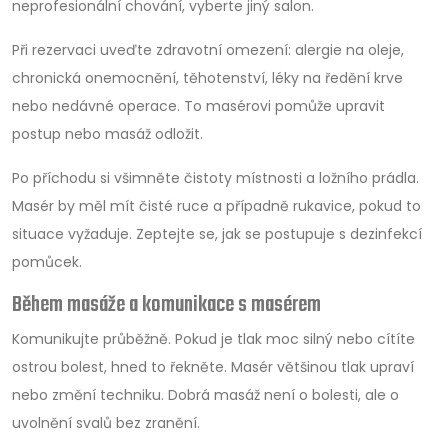
neprofesionální chování, vyberte jiný salon.
Při rezervaci uveďte zdravotní omezení: alergie na oleje,
chronická onemocnění, těhotenství, léky na ředění krve
nebo nedávné operace. To masérovi pomůže upravit
postup nebo masáž odložit.
Po příchodu si všimněte čistoty místnosti a ložního prádla.
Masér by měl mít čisté ruce a případně rukavice, pokud to
situace vyžaduje. Zeptejte se, jak se postupuje s dezinfekcí
pomůcek.
Během masáže a komunikace s masérem
Komunikujte průběžně. Pokud je tlak moc silný nebo cítíte
ostrou bolest, hned to řekněte. Masér většinou tlak upraví
nebo změní techniku. Dobrá masáž není o bolesti, ale o
uvolnění svalů bez zranění.