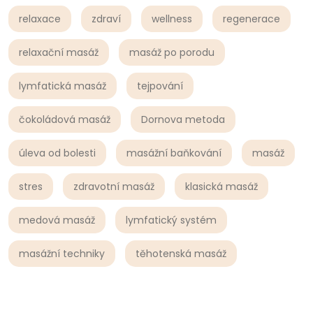
relaxace
zdraví
wellness
regenerace
relaxační masáž
masáž po porodu
lymfatická masáž
tejpování
čokoládová masáž
Dornova metoda
úleva od bolesti
masážní baňkování
masáž
stres
zdravotní masáž
klasická masáž
medová masáž
lymfatický systém
masážní techniky
těhotenská masáž