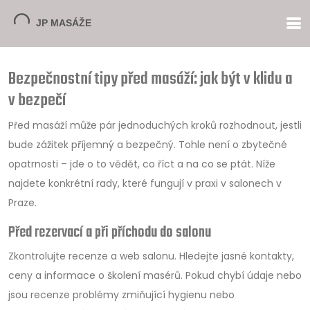
Bezpečnostní tipy před masáží: jak být v klidu a
v bezpečí
Před masáží může pár jednoduchých kroků rozhodnout, jestli
bude zážitek příjemný a bezpečný. Tohle není o zbytečné
opatrnosti – jde o to vědět, co říct a na co se ptát. Níže
najdete konkrétní rady, které fungují v praxi v salonech v
Praze.
Před rezervací a při příchodu do salonu
Zkontrolujte recenze a web salonu. Hledejte jasné kontakty,
ceny a informace o školení masérů. Pokud chybí údaje nebo
jsou recenze problémy zmiňující hygienu nebo