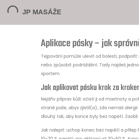
Aplikace pásky – jak správně
Tejpování pomůže ulevit od bolesti, podpořit 
nebo způsobit podráždění. Tady najdeš jedno
sportem.
Jak aplikovat pásku krok za krok
Nejdřív připrav kůži: očisti ji od mastnoty a po
straně paže, abys zjistil(a), zda nemáš alergii
dlouhý tak, aby konce byly bez napětí. Zaobli
Jak nalepit: uchop konec bez napětí a přilep 
10–20 % napětí, pro aktivaci až 30–50 %. Konc