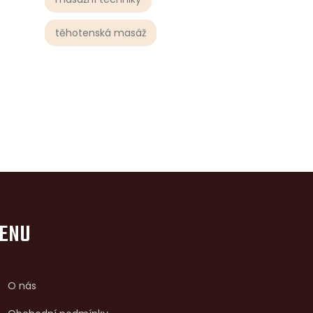
těhotenská masáž
ENU
O nás