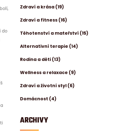
Zdraví a krása
(19)
olí,
Zdraví a fitness
(16)
í do
Těhotenství a mateřství
(15)
i
Alternativní terapie
(14)
Rodina a děti
(13)
Wellness a relaxace
(9)
íš
Zdraví a životní styl
(6)
Domácnost
(4)
 a
ARCHIVY
ti