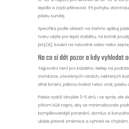
lepidlo a zvýší přilnavost. Při pohybu zkontr
pásku sundej.
Specifika podle oblasti: na stehno aplikuj pá
tvaru vějíře pro lepší stabilitu, na kotník pou
jistý(á), koukni na návodné video nebo zeptej
Na co si dát pozor a kdy vyhledat 
Tejpování není pro každého. Nelep na podráž
trombóze, otevřených ranách, některých kož
silné brnění, pálivou bolest nebo otok, pásku
Páska vydrží obvykle 3–5 dnů i ve sprše, ale
přitom kůži napni, aby se minimalizovalo pod
komplikovanější poranění, domluv si konzult
ukáže přesné směrnice a vyhneš se chybám.