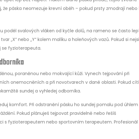
oluj, že páska neomezuje krevní oběh – pokud prsty zmodrají nebo b
sku podél svalových vláken od kyčle dolů, na rameno se často lep
žij tvar „X“ nebo „Y“ kolem malíku a holeňových vazů. Pokud si nejs
 se fyzioterapeuta.
odborníka
děnou, poraněnou nebo mokvající kůži. Vynech tejpování při
ních onemocněních a při novotvarech v dané oblasti. Pokud cít
 okamžitě sundej a vyhledej odborníka.
 sleduj komfort. Při odstranění pásku ho sundej pomalu pod úhlem
ráždění. Pokud plánuješ tejpovat pravidelně nebo řešíš
aci s fyzioterapeutem nebo sportovním terapeutem. Profesionál 