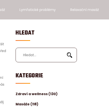
sáž
Lymfatické problémy
Relaxační masáž
HLEDAT
šit
před
KATEGORIE
ní
pás
Zdraví a wellness
(130)
žij
Masáže
(118)