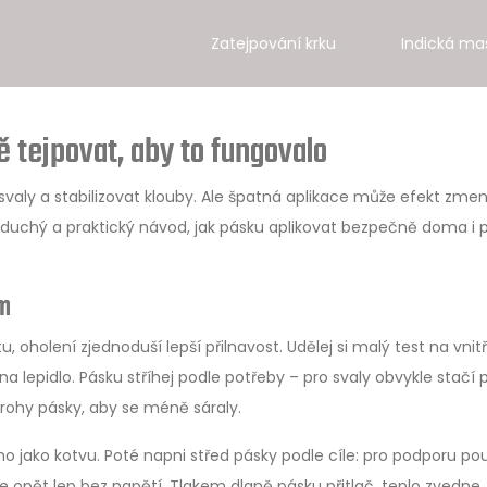
Zatejpování krku
Indická ma
 tejpovat, aby to fungovalo
svaly a stabilizovat klouby. Ale špatná aplikace může efekt zmen
duchý a praktický návod, jak pásku aplikovat bezpečně doma i 
em
tu, oholení zjednoduší lepší přilnavost. Udělej si malý test na vnitř
 na lepidlo. Pásku stříhej podle potřeby – pro svaly obvykle stačí 
 rohy pásky, aby se méně sáraly.
ho jako kotvu. Poté napni střed pásky podle cíle: pro podporu pou
e opět lep bez napětí. Tlakem dlaně pásku přitlač, teplo zvedne