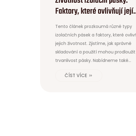
Životnost izolační pásky:
Faktory, které ovlivňují její
trvanlivost
Tento článek prozkoumá různé typy
izolačních pásek a faktory, které ovliv
jejich životnost. Zjistíme, jak správné
skladování a použití mohou prodloužit
trvanlivost pásky. Nabídneme také
praktické tipy pro výběr správného ty
ČÍST VÍCE
pásky pro konkrétní účely a podmínky
Článek osvětlí rovněž nejčastější chy
při používání izolační pásky a jak se ji
vyhnout.