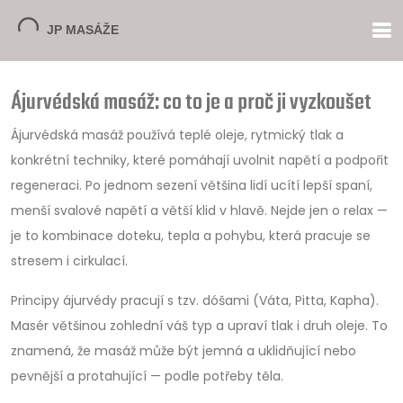
Ájurvédská masáž: co to je a proč ji vyzkoušet
Ájurvédská masáž používá teplé oleje, rytmický tlak a
konkrétní techniky, které pomáhají uvolnit napětí a podpořit
regeneraci. Po jednom sezení většina lidí ucítí lepší spaní,
menší svalové napětí a větší klid v hlavě. Nejde jen o relax —
je to kombinace doteku, tepla a pohybu, která pracuje se
stresem i cirkulací.
Principy ájurvédy pracují s tzv. dóšami (Váta, Pitta, Kapha).
Masér většinou zohlední váš typ a upraví tlak i druh oleje. To
znamená, že masáž může být jemná a uklidňující nebo
pevnější a protahující — podle potřeby těla.