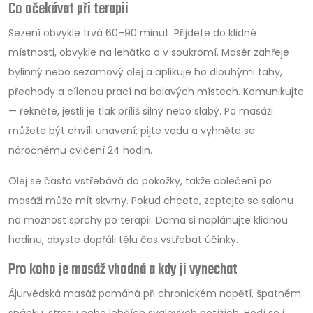
Co očekávat při terapii
Sezení obvykle trvá 60–90 minut. Přijdete do klidné
místnosti, obvykle na lehátko a v soukromí. Masér zahřeje
bylinný nebo sezamový olej a aplikuje ho dlouhými tahy,
přechody a cílenou prací na bolavých místech. Komunikujte
— řekněte, jestli je tlak příliš silný nebo slabý. Po masáži
můžete být chvíli unavení; pijte vodu a vyhněte se
náročnému cvičení 24 hodin.
Olej se často vstřebává do pokožky, takže oblečení po
masáži může mít skvrny. Pokud chcete, zeptejte se salonu
na možnost sprchy po terapii. Doma si naplánujte klidnou
hodinu, abyste dopřáli tělu čas vstřebat účinky.
Pro koho je masáž vhodná a kdy ji vynechat
Ájurvédská masáž pomáhá při chronickém napětí, špatném