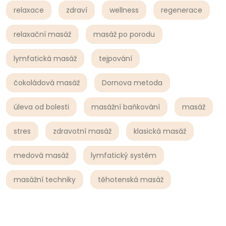
relaxace
zdraví
wellness
regenerace
relaxační masáž
masáž po porodu
lymfatická masáž
tejpování
čokoládová masáž
Dornova metoda
úleva od bolesti
masážní baňkování
masáž
stres
zdravotní masáž
klasická masáž
medová masáž
lymfatický systém
masážní techniky
těhotenská masáž