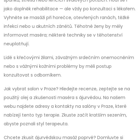
spánku, stresu nebo lehčích svalových potížích. Hodí se i
jako doplněk rehabilitace — ale vždy po konzultaci s lékařem.
Vyhněte se masáži při horečce, otevřených ranách, těžké
infekci nebo u akutních zánětů. Těhotné ženy by měly
informovat maséra; některé techniky se v těhotenství
neuplatňují.
Lidé s křečovými žilami, závažným srdečním onemocněním
nebo s vážnými kožními problémy by měli postup
konzultovat s odborníkem.
Jak vybrat salon v Praze? Hledejte recenze, zeptejte se na
použitý olej a zkušenosti maséra s ájurvédou. Na našem
webu najdete adresy a kontakty na salóny v Praze, které
nabízejí tento typ terapie. Zkuste začít kratším sezením,
abyste poznali styl terapeuta.
Chcete zkusit ájurvédskou masáž poprvé? Domluvte si