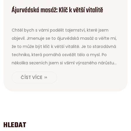
Ájurvédská masáž: Klíč k větší vitalitě
Chtěl bych s vámi podělit tajemství, které jsem
objevil. Jmenuje se to ájurvédská masáž a věřte mi,
že to může být klíč k větší vitalitě. Je to starodávná
technika, která pomáhá osvěžit tělo a mysl. Po
několika sezeních jsem si všiml výrazného nárůstu
energie a celkové pohody. Pokud vás také láká zkusit
ČÍST VÍCE
něco nového pro zlepšení kvality života, tato
metoda by mohla být právě pro vás.
HLEDAT