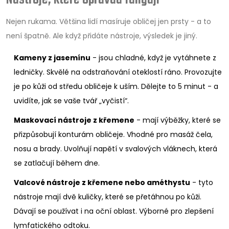
Nejen rukama. Většina lidí masíruje obličej jen prsty - a to
není špatně. Ale když přidáte nástroje, výsledek je jiný.
Kameny z jasemínu
- jsou chladné, když je vytáhnete z
ledničky. Skvělé na odstraňování oteklostí ráno. Provozujte
je po kůži od středu obličeje k uším. Dělejte to 5 minut - a
uvidíte, jak se vaše tvář „vyčistí“.
Maskovací nástroje z křemene
- mají výběžky, které se
přizpůsobují konturám obličeje. Vhodné pro masáž čela,
nosu a brady. Uvolňují napětí v svalových vláknech, která
se zatlačují během dne.
Valcové nástroje z křemene nebo améthystu
- tyto
nástroje mají dvě kuličky, které se přetáhnou po kůži.
Dávají se používat i na oční oblast. Výborné pro zlepšení
lymfatického odtoku.