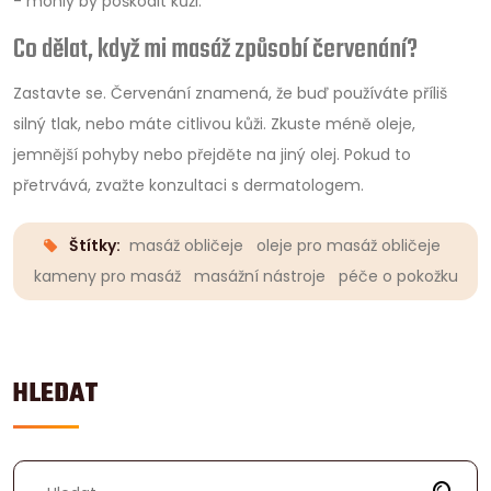
- mohly by poškodit kůži.
Co dělat, když mi masáž způsobí červenání?
Zastavte se. Červenání znamená, že buď používáte příliš
silný tlak, nebo máte citlivou kůži. Zkuste méně oleje,
jemnější pohyby nebo přejděte na jiný olej. Pokud to
přetrvává, zvažte konzultaci s dermatologem.
Štítky:
masáž obličeje
oleje pro masáž obličeje
kameny pro masáž
masážní nástroje
péče o pokožku
HLEDAT