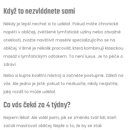
Když to nezvládnete sami
Někdy je lepší nechat si to udělat. Pokud máte chronické
napětí v obličeji, zvětšené lymfatické uzliny nebo závažné
oteklosti, zvažte navštívit maséře specializujícího se na
obličej. V Brně je několik pracovišť, která kombinují klasickou
masáž s lymfatickým odtokem. To není luxus. Je to péče o
zdraví.
Nebo si kupte kvalitní nástroj a začněte postupně. Záleží na
vás. Ale jedno je jisté: pokud to nezkusíte, nikdy nezjistíte,
jaký rozdíl to může udělat.
Co vás čeká za 4 týdny?
Nejsem lékař. Ale viděl jsem, jak se změnila tvář lidí, kteří
začali masírovat obličej. Nejde o to, že by se stali