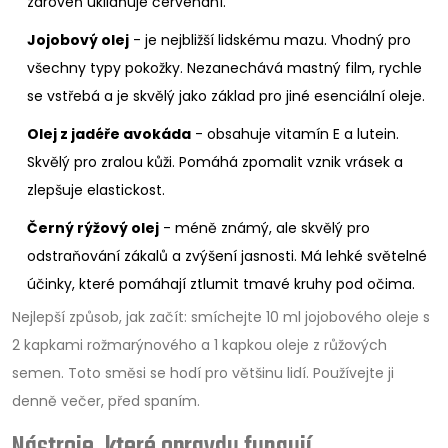
zároveň uklidňuje červenání.
Jojobový olej
- je nejbližší lidskému mazu. Vhodný pro
všechny typy pokožky. Nezanechává mastný film, rychle
se vstřebá a je skvělý jako základ pro jiné esenciální oleje.
Olej z jadéře avokáda
- obsahuje vitamín E a lutein.
Skvělý pro zralou kůži. Pomáhá zpomalit vznik vrásek a
zlepšuje elastickost.
Černý rýžový olej
- méně známý, ale skvělý pro
odstraňování zákalů a zvýšení jasnosti. Má lehké světelné
účinky, které pomáhají ztlumit tmavé kruhy pod očima.
Nejlepší způsob, jak začít: smíchejte 10 ml jojobového oleje s
2 kapkami rožmarýnového a 1 kapkou oleje z růžových
semen. Toto směsi se hodí pro většinu lidí. Používejte ji
denně večer, před spaním.
Nástroje, které opravdu fungují