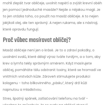
mohli zlepšit tvar obličeje, uvolnit napětí a zvýšit krevní oběh
jen pomocí jednoduché masáže? Nejde o nějakou magii. Je
to jen otázka toho, co použít na masáž obličeje. A to nejen
jakýkoli olej, ale ten správný. A nejen rukama, ale s nástroji,
které opravdu fungují.
Proč vůbec masírovat obličej?
Masáž obličeje není jen o krásě. Je to o zdraví pokožky, o
uvolnění svalů, které dělají výraz tváře tvrdým, a o tom, aby
krev a lymfa tekly správným směrem. Když masírujete
obličej, pomáháte tělu odstranit toxiny, které se hromadí ve
vnitřních vrstvách kůže. Zároveň stimulujete produkci
kolagenu - toho bílkovinného „pásku“, který drží kůži
napnutou a mladistvou.
Stres, špatný spánek, zatlačování telefonu na tvář -
všechno to způsobuje, že se svaly na obličeji ztvrzují.