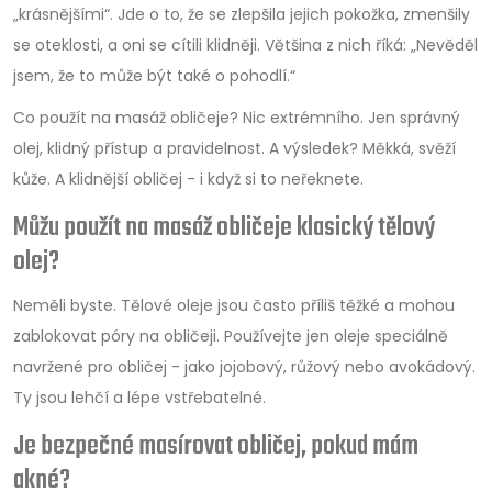
„krásnějšími“. Jde o to, že se zlepšila jejich pokožka, zmenšily
se oteklosti, a oni se cítili klidněji. Většina z nich říká: „Nevěděl
jsem, že to může být také o pohodlí.“
Co použít na masáž obličeje? Nic extrémního. Jen správný
olej, klidný přístup a pravidelnost. A výsledek? Měkká, svěží
kůže. A klidnější obličej - i když si to neřeknete.
Můžu použít na masáž obličeje klasický tělový
olej?
Neměli byste. Tělové oleje jsou často příliš těžké a mohou
zablokovat póry na obličeji. Používejte jen oleje speciálně
navržené pro obličej - jako jojobový, růžový nebo avokádový.
Ty jsou lehčí a lépe vstřebatelné.
Je bezpečné masírovat obličej, pokud mám
akné?