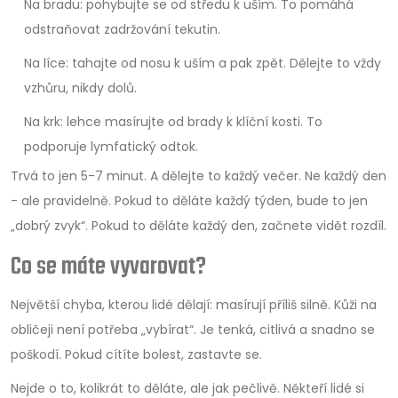
Na bradu: pohybujte se od středu k uším. To pomáhá
odstraňovat zadržování tekutin.
Na líce: tahajte od nosu k uším a pak zpět. Dělejte to vždy
vzhůru, nikdy dolů.
Na krk: lehce masírujte od brady k klíční kosti. To
podporuje lymfatický odtok.
Trvá to jen 5-7 minut. A dělejte to každý večer. Ne každý den
- ale pravidelně. Pokud to děláte každý týden, bude to jen
„dobrý zvyk“. Pokud to děláte každý den, začnete vidět rozdíl.
Co se máte vyvarovat?
Největší chyba, kterou lidé dělají: masírují příliš silně. Kůži na
obličeji není potřeba „vybírat“. Je tenká, citlivá a snadno se
poškodí. Pokud cítíte bolest, zastavte se.
Nejde o to, kolikrát to děláte, ale jak pečlivě. Někteří lidé si