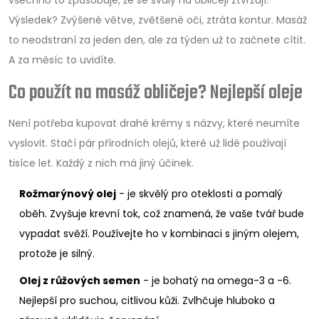
Výsledek? Zvýšené větve, zvětšené oči, ztráta kontur. Masáž
to neodstraní za jeden den, ale za týden už to začnete cítit.
A za měsíc to uvidíte.
Co použít na masáž obličeje? Nejlepší oleje
Není potřeba kupovat drahé krémy s názvy, které neumíte
vyslovit. Stačí pár přírodních olejů, které už lidé používají
tisíce let. Každý z nich má jiný účinek.
Rožmarýnový olej
- je skvělý pro oteklosti a pomalý
oběh. Zvyšuje krevní tok, což znamená, že vaše tvář bude
vypadat svěží. Používejte ho v kombinaci s jiným olejem,
protože je silný.
Olej z růžových semen
- je bohatý na omega-3 a -6.
Nejlepší pro suchou, citlivou kůži. Zvlhčuje hluboko a