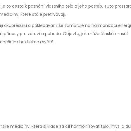
 je to cesta k poznání vlastního těla a jeho potřeb. Tuto prastar
dicíny, které stále přetrvávají.
ují akupresuru a poklepávání, se zaměřuje na harmonizaci energi
bé přínosy pro zdraví a pohodu. Objevte, jak může čínská masáž
i v dnešním hektickém světě.
nské medicíny, která si klade za cíl harmonizovat tělo, mysl a du