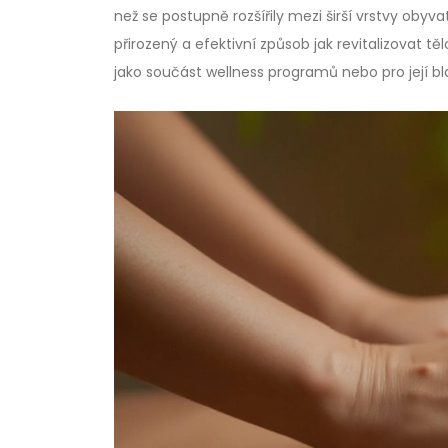
než se postupně rozšířily mezi širší vrstvy oby
přirozený a efektivní způsob jak revitalizovat tě
jako součást wellness programů nebo pro její bl