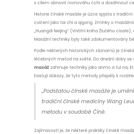
s cílem obnovit rovnováhu čchi a dosáhnout ce
Historie čínské masáže je úzce spjata s tradičn
cvičení jako tai chi a qigong. Zmínky o masážníc
„Huangdi Neijing“ (Vnitřní kniha Žlutého císaře),
Masážní techniky byly také zdokumentovány běh
Podle některých historických záznamů je čínská 
léčebných metod na světě. Do dnešní doby se vyvi
masáž
zahrnuje techniky jako anmo a tui na, k
Existují důkazy, že tyto metody přispěly k rozšíř
„Podstatou čínské masáže je umění 
tradiční čínské medicíny Wang Leun
metodu v soudobé Číně.
Zajímavostí je, že některé praktiky čínské masáž