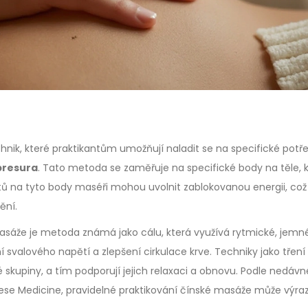
hnik, které praktikantům umožňují naladit se na specifické potř
presura
. Tato metoda se zaměřuje na specifické body na těle, 
stů na tyto body maséři mohou uvolnit zablokovanou energii, co
ění.
masáže je metoda známá jako cálu, která využívá rytmické, jemn
 svalového napětí a zlepšení cirkulace krve. Techniky jako tření
 skupiny, a tím podporují jejich relaxaci a obnovu. Podle nedávn
inese Medicine, pravidelné praktikování čínské masáže může výra