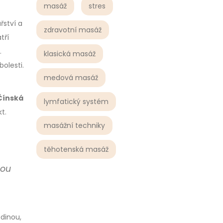
masáž
stres
řství a
zdravotní masáž
tří
.
klasická masáž
olesti.
medová masáž
Čínská
lymfatický systém
t.
masážní techniky
těhotenská masáž
nou
odinou,