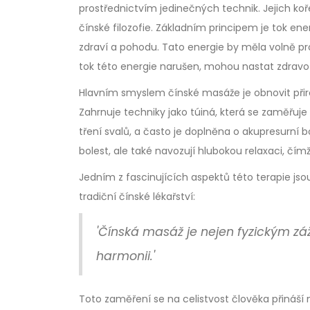
prostřednictvím jedinečných technik. Jejich koř
čínské filozofie. Základním principem je tok ener
zdraví a pohodu. Tato energie by měla volně pro
tok této energie narušen, mohou nastat zdravo
Hlavním smyslem čínské masáže je obnovit přiroz
Zahrnuje techniky jako túiná, která se zaměřuj
tření svalů, a často je doplněna o akupresurní 
bolest, ale také navozují hlubokou relaxaci, čí
Jedním z fascinujících aspektů této terapie jsou 
tradiční čínské lékařství:
'Čínská masáž je nejen fyzickým zá
harmonii.'
Toto zaměření se na celistvost člověka přináší 