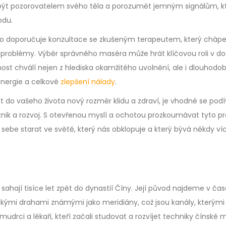
bu být pozorovatelem svého těla a porozumět jemným signálům, k
odu.
sto doporučuje konzultace se zkušeným terapeutem, který cháp
ké problémy. Výběr správného maséra může hrát klíčovou roli v d
ost chválí nejen z hlediska okamžitého uvolnění, ale i dlouhodo
 energie a celkové
zlepšení nálady
.
t do vašeho života nový rozměr klidu a zdraví, je vhodné se pod
jí vznik a rozvoj. S otevřenou myslí a ochotou prozkoumávat tyto p
 sebe starat ve světě, který nás obklopuje a který bývá někdy ví
 sahají tisíce let zpět do dynastií Číny. Její původ najdeme v ča
tickými drahami známými jako meridiány, což jsou kanály, kterými
tí mudrci a lékaři, kteří začali studovat a rozvíjet techniky čínské