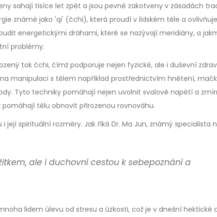
eny sahají tisíce let zpět a jsou pevně zakotveny v zásadách tra
gie známé jako 'qi' (čchi), která proudí v lidském těle a ovlivňuj
udit energetickými dráhami, které se nazývají meridiány, a jakm
tní problémy.
ený tok čchi, čímž podporuje nejen fyzické, ale i duševní zdraví
e na manipulaci s tělem například prostřednictvím hnětení, mačk
body. Tyto techniky pomáhají nejen uvolnit svalové napětí a zmír
mž pomáhají tělu obnovit přirozenou rovnováhu.
i její spirituální rozměry. Jak říká Dr. Ma Jun, známý specialista 
žitkem, ale i duchovní cestou k sebepoznání a
mnoha lidem úlevu od stresu a úzkosti, což je v dnešní hektické