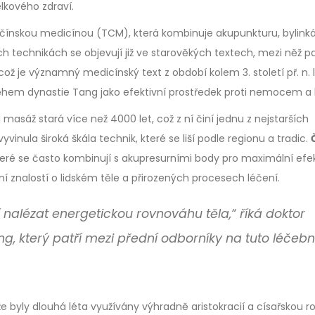
lkového zdraví.
í čínskou medicínou (TCM), která kombinuje akupunkturu, bylinká
h technikách se objevují již ve starověkých textech, mezi něž pa
 což je významný medicínský text z období kolem 3. století př. n. l
em dynastie Tang jako efektivní prostředek proti nemocem a b
masáž stará více než 4000 let, což z ní činí jednu z nejstarších
nula široká škála technik, které se liší podle regionu a tradic.
teré se často kombinují s akupresurními body pro maximální efek
ení znalostí o lidském těle a přirozených procesech léčení.
nalézat energetickou rovnováhu těla,“ říká doktor
g, který patří mezi přední odborníky na tuto léčeb
e byly dlouhá léta využívány výhradně aristokracií a císařskou r