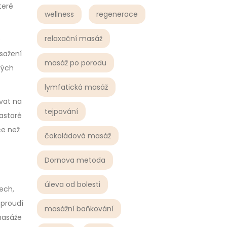
teré
wellness
regenerace
relaxační masáž
e
osažení
masáž po porodu
bých
lymfatická masáž
ívat na
tejpování
rastaré
ce než
čokoládová masáž
Dornova metoda
úleva od bolesti
sech,
 proudí
masážní baňkování
 masáže