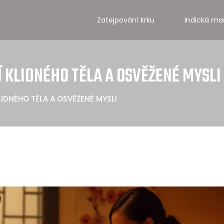
Zatejpování krku
Indická ma
 KLIDNÉHO TĚLA A OSVĚŽENÉ MYSLI
IDNÉHO TĚLA A OSVĚŽENÉ MYSLI