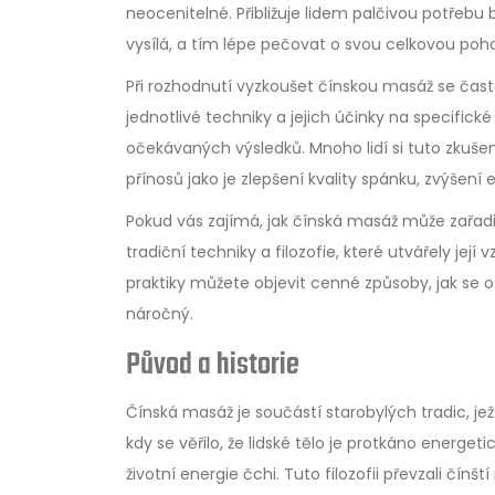
neocenitelné. Přibližuje lidem palčivou potře
vysílá, a tím lépe pečovat o svou celkovou poh
Při rozhodnutí vyzkoušet čínskou masáž se ča
jednotlivé techniky a jejich účinky na specific
očekávaných výsledků. Mnoho lidí si tuto zkušen
přínosů jako je zlepšení kvality spánku, zvýšení
Pokud vás zajímá, jak čínská masáž může zařadi
tradiční techniky a filozofie, které utvářely je
praktiky můžete objevit cenné způsoby, jak se o
náročný.
Původ a historie
Čínská masáž je součástí starobylých tradic, jež
kdy se věřilo, že lidské tělo je protkáno energe
životní energie čchi. Tuto filozofii převzali čínš