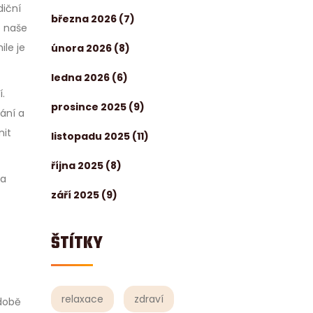
diční
března 2026
(7)
e naše
ile je
února 2026
(8)
ledna 2026
(6)
.
prosince 2025
(9)
ání a
nit
listopadu 2025
(11)
října 2025
(8)
na
září 2025
(9)
ŠTÍTKY
relaxace
zdraví
 době