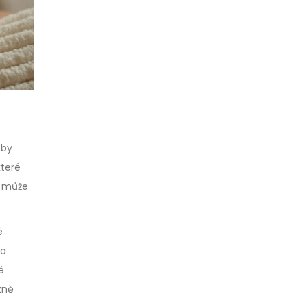
eby
které
ž může
é
 a
é
zně