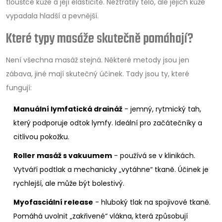
tloušťce kůže a její elasticitě. Neztratily tělo, ale jejich kůže
vypadala hladší a pevnější.
Které typy masáže skutečně pomáhají?
Není všechna masáž stejná. Některé metody jsou jen
zábava, jiné mají skutečný účinek. Tady jsou ty, které
fungují:
Manuální lymfatická draináž
- jemný, rytmický tah,
který podporuje odtok lymfy. Ideální pro začátečníky a
citlivou pokožku.
Roller masáž s vakuumem
- používá se v klinikách.
Vytváří podtlak a mechanicky „vytáhne“ tkaně. Účinek je
rychlejší, ale může být bolestivý.
Myofasciální release
- hluboký tlak na spojivové tkaně.
Pomáhá uvolnit „zakřivené“ vlákna, která způsobují