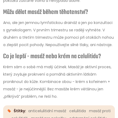
pokožka zůstane volná a nevypadá dobře.
Můžu dělat masáž během těhotenství?
Ano, ale jen jemnou lymfatickou draináž a jen po konzultaci
s gynekologem. V prvním trimestru se raději vyhněte. V
druhém a třetím trimestru může pomoci při otokách nohou
a zlepšit pocit pohody. Nepoužívejte silné tlaky, ani nástroje.
Co je lepší - masáž nebo krém na celulitidu?
Krém sám o sobě má malý účinek. Masáž je aktivní proces,
který zvyšuje prokrvení a pomáhá aktivním látkám
proniknout do kůže. Kombinace obou - krém s kofeinem +
masáž - je nejúčinnější. Bez masáže krém většinou jen
„přikrývá“ problém, ne řeší ho.
Štítky:
anticelulitidní masáž
celulitida
masáž proti