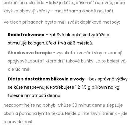
pokročilou celulitidu - když je kůže „příšerně“ nerovná, nebo
když se objevují zářezy - masáž sama o sobě nestačí.
Ve třech případech byste měli zvážit doplňkové metody:
Radiofrekvence
- zahřívá hluboké vrstvy kůže a
stimuluje kolagen. Efekt trvá až 6 měsíců.
Shockwave terapie
- vysokofrekvenční vlny rozpadají
spojivové „pouta“, která drží tukové buňky. Je to bolestivé,
ale účinné.
Dieta s dostatkem bílkovin a vody
- bez správné výživy
se kůže nezpevňuje. Potřebujete 1,2-1,5 g bílkovin na kg
tělesné hmotnosti denně.
Nezapomínejte na pohyb. Chůze 30 minut denně zlepšuje
oběh a pomáhá lymfě tekou. Nejde o intenzivní trénink - jde
o pravidelnost.