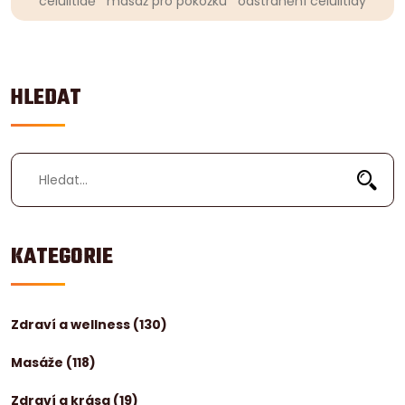
celulitidě
masáž pro pokožku
odstranění celulitidy
HLEDAT
KATEGORIE
Zdraví a wellness
(130)
Masáže
(118)
Zdraví a krása
(19)