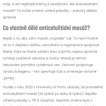
mají. A ani nejdražší krémy ji neodstraní. Ale anticelulitidní
masáž? Ta může změnit vzhled pokožky - pokud ji děláte
správně.
Co vlastně dělá anticelulitidní masáž?
Nejde o to, aby vám masáž „rozpadla“ tuk. To není možné.
Je to o zlepšení oběhu, odvodnění a regenerace spojivové
tkáně. Když se tkaně zatlačí, krev a lymfa nejdou správně.
Vznikají zadržené tekutiny a toxiny. Masáž je těmto
tekutinám pomáhá vyteknout ven. Zároveň podporuje
výrobu kolagenu - ten zpevňuje kůži a zmenšuje výrazné
„jamky“.
Studie z roku 2023 z University of Porto ukázaly, že pravidelná
anticelulitidní masáž (3x týdně po dobu 8 týdnů) zlepšila
vzhled pokožky u 78 % účastnic. Největší změna byla v