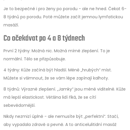
Je to bezpečné i pro ženy po porodu - ale ne hned. Čekat 6-
8 týdnů po porodu. Poté můžete začít jemnou lymfatickou
masáží.
Co očekávat po 4 a 8 týdnech
První 2 týdny: Možná nic. Možná mírné zlepšení. To je
normální. Tělo se přizpůsobuje.
4 týdny: Kůže začíná být hladší. Méně „hrubých“ míst.
Můžete si všimnout, že se vám lépe zapínají kalhoty.
8 týdnů: Výrazné zlepšení. „Jamky“ jsou méně viditelné. Kůže
má lepší elastickost. Většina lidí říká, že se cítí
sebevědomější.
Nikdy nezmizí úplně - ale nemusíte být „perfektní“. Stačí,
aby vypadala zdravě a pevně. A to anticelulitidní masáž