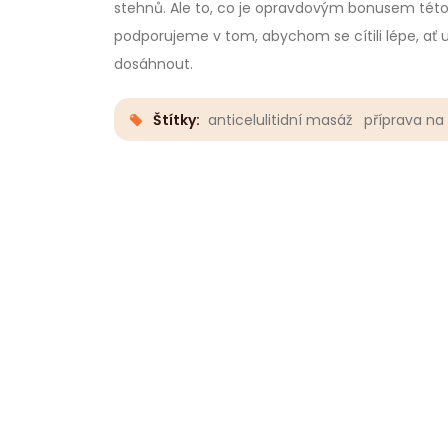
stehnů. Ale to, co je opravdovým bonusem této t
podporujeme v tom, abychom se cítili lépe, ať už z
dosáhnout.
Štítky:
anticelulitidní masáž
příprava n