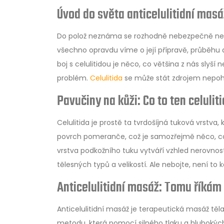
Úvod do světa anticelulitidní mas
Do polož neznáma se rozhodně nebezpečně nevy
všechno opravdu víme o její přípravě, průběhu a 
boj s celulitidou je něco, co většina z nás slyš
problém.
Celulitida
se může stát zdrojem nepoho
Pavučiny na kůži: Co to ten celuliti
Celulitida je prostě ta tvrdošíjná tuková vrstva
povrch pomeranče, což je samozřejmě něco, co 
vrstva podkožního tuku vytváří vzhled nerovností
tělesných typů a velikostí. Ale nebojte, není to
Anticelulitidní masáž: Tomu říkám
Anticelulitidní masáž je terapeutická masáž těla
metodu, která pomocí silného tlaku a hlubokýc