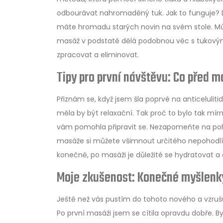
odbourávat nahromaděný tuk. Jak to funguje? Do
máte hromadu starých novin na svém stole. Můžet
masáž v podstatě dělá podobnou věc s tukovými
zpracovat a eliminovat.
Tipy pro první návštěvu: Co před 
Přiznám se, když jsem šla poprvé na anticeluliti
měla by být relaxační. Tak proč to bylo tak mír
vám pomohla připravit se. Nezapomeňte na poh
masáže si můžete všimnout určitého nepohodlí.
konečně, po masáži je důležité se hydratovat a 
Moje zkušenost: Konečné myšlenky
Ještě než vás pustím do tohoto nového a vzrušuj
Po první masáži jsem se cítila opravdu dobře. B