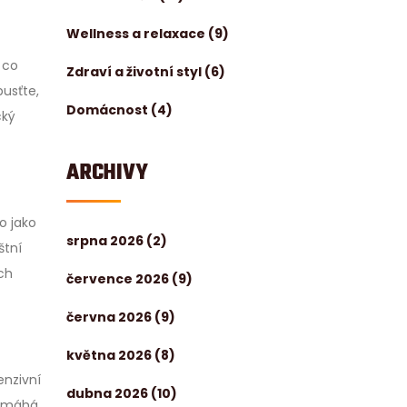
Wellness a relaxace
(9)
 co
Zdraví a životní styl
(6)
pusťte,
Domácnost
(4)
cký
ARCHIVY
o jako
srpna 2026
(2)
štní
ech
července 2026
(9)
června 2026
(9)
května 2026
(8)
enzivní
dubna 2026
(10)
pomáhá