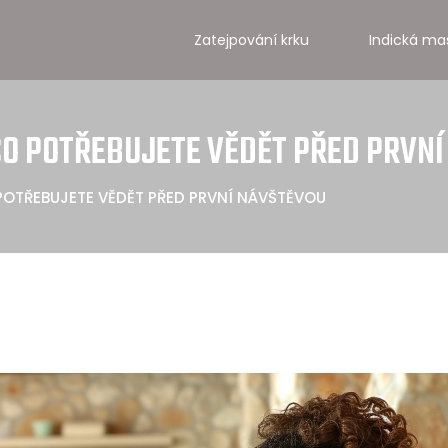
Zatejpování krku
Indická ma
 CO POTŘEBUJETE VĚDĚT PŘED PRVN
 POTŘEBUJETE VĚDĚT PŘED PRVNÍ NÁVŠTĚVOU