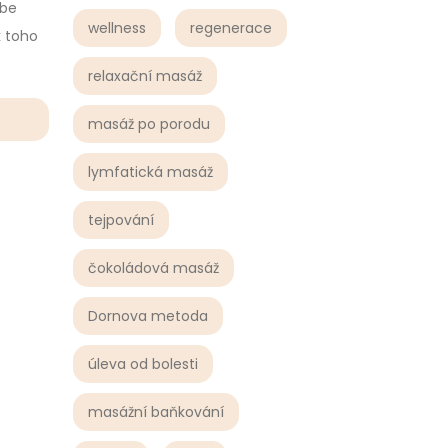
ebe
wellness
regenerace
k toho
relaxační masáž
masáž po porodu
lymfatická masáž
tejpování
čokoládová masáž
Dornova metoda
úleva od bolesti
masážní baňkování