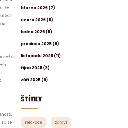
i, že
března 2026
(7)
litidní
února 2026
(8)
eně
ledna 2026
(6)
prosince 2025
(9)
listopadu 2025
(11)
masáž a
ych
října 2025
(8)
m
září 2025
(9)
A
ŠTÍTKY
enosti.
relaxace
zdraví
 spíše