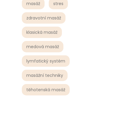
masáž
stres
zdravotní masáž
klasická masáž
medová masáž
lymfatický systém
masážní techniky
těhotenská masáž