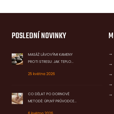
POSLEDNÍ NOVINKY
M
MASÁŽ LÁVOVÝMI KAMENY
PROTI STRESU: JAK TEPLO
UVOLNÍ NAPĚTÍ A PROČ TO
25 května 2026
FUNGUJE
CO DĚLAT PO DORNOVĚ
METODĚ: ÚPLNÝ PRŮVODCE
PÉČÍ, CVIČENÍM A REAKCEMI
6 května 2026