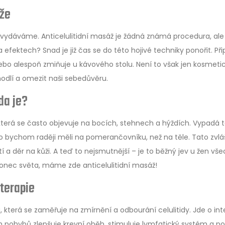
áže
dáváme. Anticelulitidní masáž je žádná známá procedura, ale
efektech? Snad je již čas se do této hojivé techniky ponořit. Při
í nebo alespoň zmiňuje u kávového stolu. Není to však jen kosmeti
dlí a omezit naši sebedůvěru.
da je?
, která se často objevuje na bocích, stehnech a hýždích. Vypadá t
bychom raději měli na pomerančovníku, než na těle. Tato zvlá
 a děr na kůži. A teď to nejsmutnější – je to běžný jev u žen vš
 konec světa, máme zde anticelulitidní masáž!
 terapie
, která se zaměřuje na zmírnění a odbourání celulitidy. Jde o int
h pohybů zlepšuje krevní oběh, stimuluje lymfatický systém a 