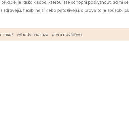
erapie, je láska k sobě, kterou jste schopni poskytnout. Sami s
dravější, flexibilnější nebo přitažlivější, a právě to je způsob, ja
a masáž
výhody masáže
první návštěva