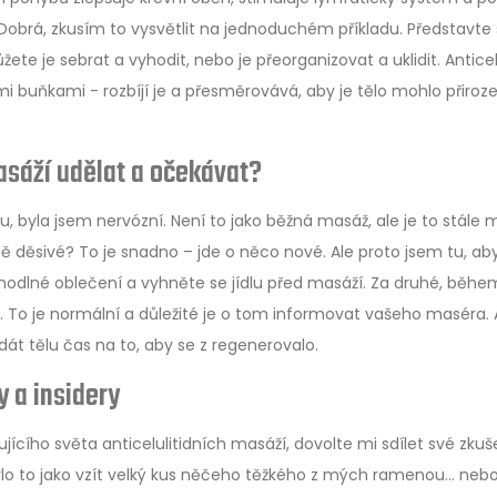
brá, zkusím to vysvětlit na jednoduchém příkladu. Představte s
e je sebrat a vyhodit, nebo je přeorganizovat a uklidit. Anticelu
 buňkami - rozbíjí je a přesměrovává, aby je tělo mohlo přiroz
masáží udělat a očekávat?
du, byla jsem nervózní. Není to jako běžná masáž, ale je to stále 
ně děsivé? To je snadno – jde o něco nové. Ale proto jsem tu, ab
odlné oblečení a vyhněte se jídlu před masáží. Za druhé, běhe
 To je normální a důležité je o tom informovat vašeho maséra. 
dát tělu čas na to, aby se z regenerovalo.
 a insidery
ícího světa anticelulitidních masáží, dovolte mi sdílet své zkuš
ylo to jako vzít velký kus něčeho těžkého z mých ramenou... nebo